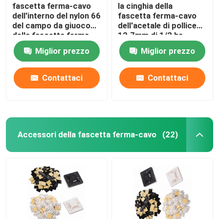
fascetta ferma-cavo
la cinghia della
dell'interno del nylon 66
fascetta ferma-cavo
del campo da giuoco
dell'acetale di pollice
della fascetta ferma-
12.7mm di 1/2 ha
cavo di nylon variopinta
indurito il tempo
Miglior prezzo
Miglior prezzo
di 10x400mm
resistente
Contattaci
Contattaci
Accessori della fascetta ferma-cavo
(22)