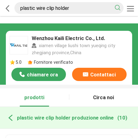
Wenzhou Kaili Electric Co., Ltd.
xiamen village liushi town yueqing city
zhegjiang province,China
5.0
Fornitore verificato
chiamare ora
Contattaci
prodotti
Circa noi
plastic wire clip holder produzione online
(10)