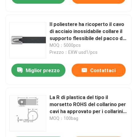
Il poliestere ha ricoperto il cavo
di acciaio inossidabile collare il
supporto flessibile del pacco del
cavo
MOQ：5000pcs
Prezzo：EXW usd1/pcs
Miglior prezzo
Contattaci
La R di plastica del tipo il
morsetto ROHS del collarino per
cavi ha approvato per i collarini
per cavi di plastica di 13.2mm
MOQ：100bag