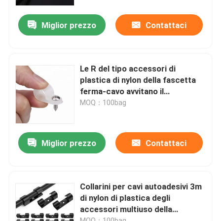
Miglior prezzo
Contattaci
Chi siamo
Fatory Tour
Le R del tipo accessori di
plastica di nylon della fascetta
Controllo di qualità
ferma-cavo avvitano il
montaggio delle clip del fermo
MOQ：100bag
del cavo
Contattaci
Miglior prezzo
Contattaci
Richiedere un preventivo
Fascetta ferma-cavo dello zip
Collarini per cavi autoadesivi 3m
di nylon di plastica degli
accessori multiuso della
fascetta ferma-cavo di nylon
fascetta ferma-cavo
MOQ：100bag