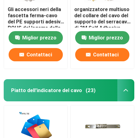
Gli accessori neri della
organizzatore multiuso
fascetta ferma-cavo
del collare del cavo del
del PE supporti adesivi
supporto del serracavo
ROHS del legame dello
di 3M Self Adhesive
zip di 28mm x di 28
Nylon
Miglior prezzo
Miglior prezzo
hanno approvato
Contattaci
Contattaci
Piatto dell'indicatore del cavo
(23)