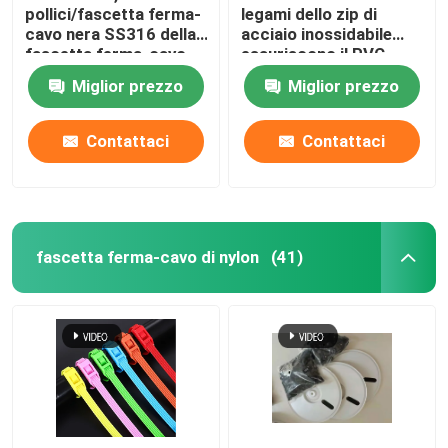
pollici/fascetta ferma-
legami dello zip di
cavo nera SS316 della
acciaio inossidabile
fascetta ferma-cavo
esauriscono il PVC
4.6*300mm di acciaio
dell'intestazione del
Miglior prezzo
Miglior prezzo
inossidabile
tubo hanno ricoperto le
fascette ferma-cavo
degli ss
Contattaci
Contattaci
fascetta ferma-cavo di nylon
(41)