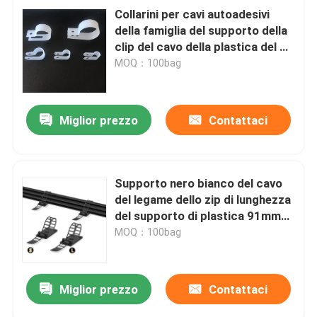
Collarini per cavi autoadesivi
della famiglia del supporto della
clip del cavo della plastica del PE
del nero di R25 millimetro
MOQ：100bag
Miglior prezzo
Contattaci
Supporto nero bianco del cavo
del legame dello zip di lunghezza
del supporto di plastica 91mm
92mm della fascetta ferma-cavo
MOQ：100bag
del PE
Miglior prezzo
Contattaci