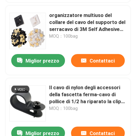
organizzatore multiuso del
collare del cavo del supporto del
serracavo di 3M Self Adhesive
Nylon
MOQ：100bag
Miglior prezzo
Contattaci
Il cavo di nylon degli accessori
della fascetta ferma-cavo di
pollice di 1/2 ha riparato la clip
di plastica 1.2mm Thincness del
MOQ：100bag
morsetto
Miglior prezzo
Contattaci