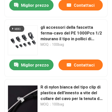
Miglior prezzo
Contattaci
gli accessori della fascetta
ferma-cavo del PE 1000Pcs 1/2
misurano il tipo in pollici di
plastica morsetto della R della
MOQ：100bag
clip
Miglior prezzo
Contattaci
Casa
R di nylon bianca del tipo clip di
plastica dell'innesto a vite del
Prodotti
collare del cavo per la tenuta dei
cavi
MOQ：100bag
Video