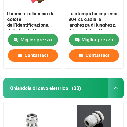
Il nome di alluminio di
La stampa ha impresso
colore
304 ss cabla la
dell'identificazione
larghezza di lunghezza
della targhetta
9.5mm del piatto
dell'OEM 73*38*0.5mm
89mm dell'etichetta
Miglior prezzo
Miglior prezzo
etichetta per
attrezzatura
Contattaci
Contattaci
Ghiandola di cavo elettrico
(33)