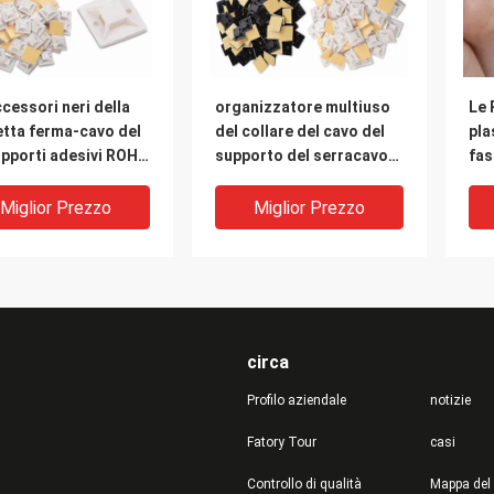
ccessori neri della
organizzatore multiuso
Le 
etta ferma-cavo del
del collare del cavo del
pla
upporti adesivi ROHS
supporto del serracavo
fas
egame dello zip di
di 3M Self Adhesive Nylon
avv
 x di 28 hanno
del
Miglior Prezzo
Miglior Prezzo
ovato
ca
circa
Profilo aziendale
notizie
Fatory Tour
casi
Controllo di qualità
Mappa del 