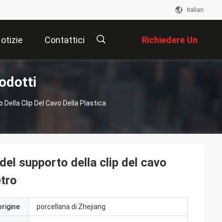
Italian
otizie
Contattici
Richiedere Un
odotti
Preventivo
描
 Della Clip Del Cavo Della Plastica
述
 del supporto della clip del cavo
etro
origine
porcellana di Zhejiang