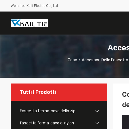
Wenzhou Kaili Electric Co., Ltd.
Acces
Casa
/
Accessori Della Fascett
Tutti I Prodotti
Co
de
Fascetta ferma-cavo dello zip
fascetta ferma-cavo di nylon