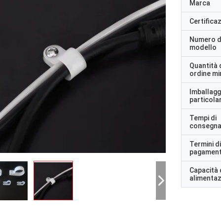
Marca
Certifica
Numero d
modello
Quantità 
ordine m
Imballagg
particolar
Tempi di
consegn
Termini di
pagamen
Capacità 
alimenta