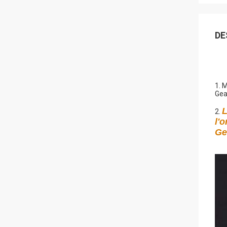
DE
1.
M
Gea
L
2.
l'
Ge