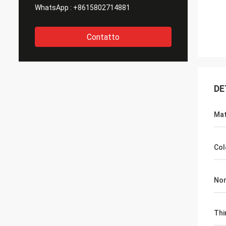
WhatsApp :
+8615802714881
Contatto
DE
Mat
Col
Nom
Thi