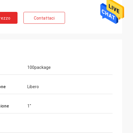
Prezzo
Contattaci
100package
one
Libero
ione
1"