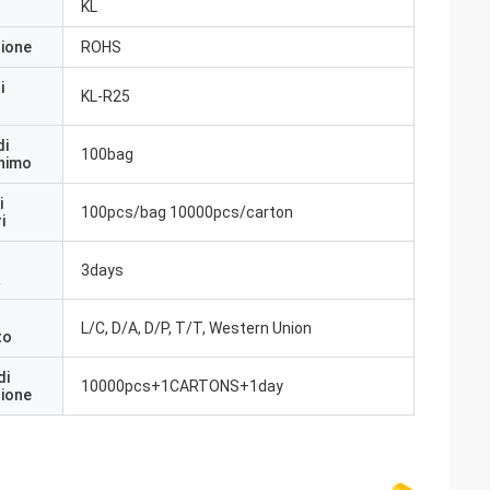
KL
zione
ROHS
i
KL-R25
di
100bag
inimo
i
100pcs/bag 10000pcs/carton
i
3days
a
L/C, D/A, D/P, T/T, Western Union
to
di
10000pcs+1CARTONS+1day
zione