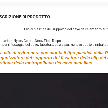
SCRIZIONE DI PRODOTTO
Clip di plastica del supporto del cavo dell'elemento au
ateriale: Nylon; Colore: Nero; Tipo: R tipo.
t per il fissaggio del cavo, tubatura, cavi e più, viene in scatola imball
a vite di nylon nera che monta il tipo plastica della R
organizzatore del supporto del fissatore della clip del 
stione della metropolitana del cavo metallico