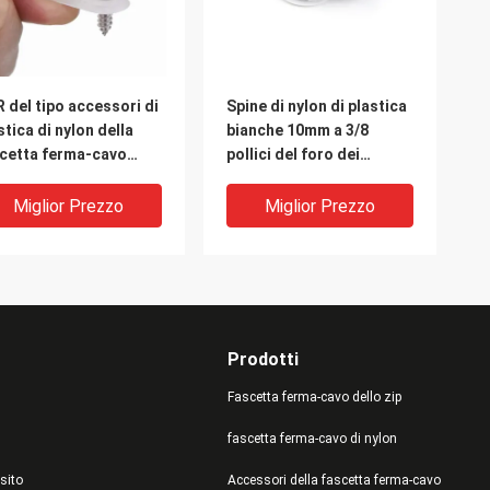
R del tipo accessori di
Spine di nylon di plastica
stica di nylon della
bianche 10mm a 3/8
cetta ferma-cavo
pollici del foro dei
itano il montaggio
cappucci di foro SKT30
le clip del fermo del
Miglior Prezzo
Miglior Prezzo
vo
Prodotti
Fascetta ferma-cavo dello zip
fascetta ferma-cavo di nylon
sito
Accessori della fascetta ferma-cavo