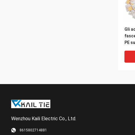
Gli a
fasc
PE s
del l
28mm
appr
Wenzhou Kaili Electric Co., Ltd.
8615802714881