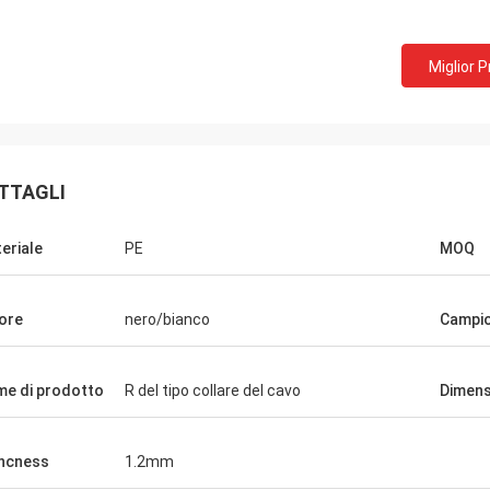
Miglior 
TTAGLI
eriale
PE
MOQ
ore
nero/bianco
Campi
e di prodotto
R del tipo collare del cavo
Dimens
ncness
1.2mm