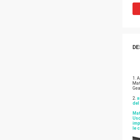
DE
1.
A
Mate
Geat
2.
a
del
Mat
Uso
imp
le 