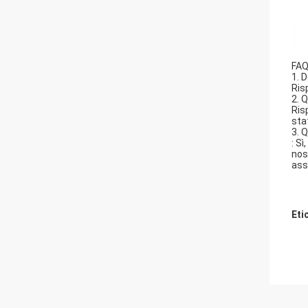
FA
1. 
Ris
2. 
Ris
sta
3. 
: S
nos
ass
Eti