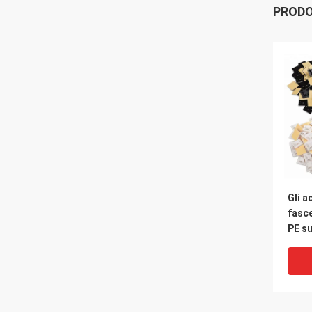
PRODO
Gli a
fasc
PE s
del l
28mm
appr