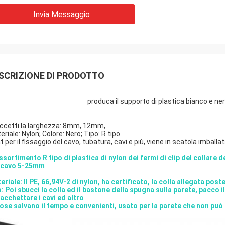
Invia Messaggio
SCRIZIONE DI PRODOTTO
produca il supporto di plastica bianco e n
ccetti la larghezza: 8mm, 12mm,
riale: Nylon; Colore: Nero; Tipo: R tipo.
 per il fissaggio del cavo, tubatura, cavi e più, viene in scatola imballat
ssortimento R tipo di plastica di nylon dei fermi di clip del collare
 cavo 5-25mm
eriale: Il PE, 66,94V-2 di nylon, ha certificato, la colla allegata pos
: Poi sbucci la colla ed il bastone della spugna sulla parete, pacco 
acchettare i cavi ed altro
cose salvano il tempo e convenienti, usato per la parete che non può