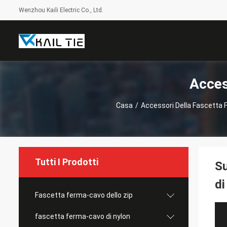
Wenzhou Kaili Electric Co., Ltd.
Acces
Casa
/
Accessori Della Fascetta
Tutti I Prodotti
Su
di
Fascetta ferma-cavo dello zip
fascetta ferma-cavo di nylon