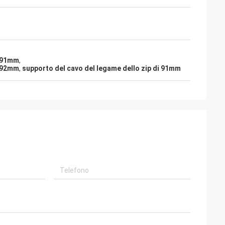
i 91mm
,
i 92mm
,
supporto del cavo del legame dello zip di 91mm