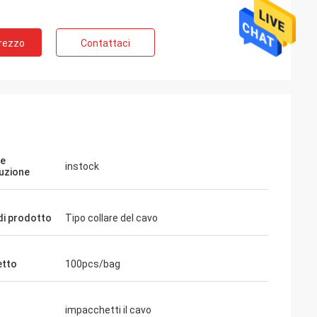
Prezzo
Contattaci
ne
instock
uzione
i prodotto
Tipo collare del cavo
etto
100pcs/bag
impacchetti il cavo