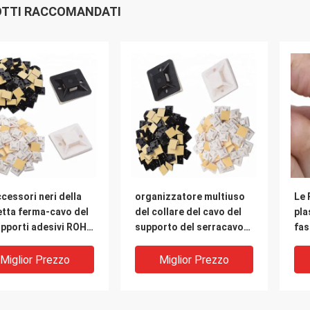
TTI RACCOMANDATI
ccessori neri della
organizzatore multiuso
Le 
etta ferma-cavo del
del collare del cavo del
pla
upporti adesivi ROHS
supporto del serracavo
fas
egame dello zip di
di 3M Self Adhesive Nylon
avv
 x di 28 hanno
del
Miglior Prezzo
Miglior Prezzo
ovato
ca