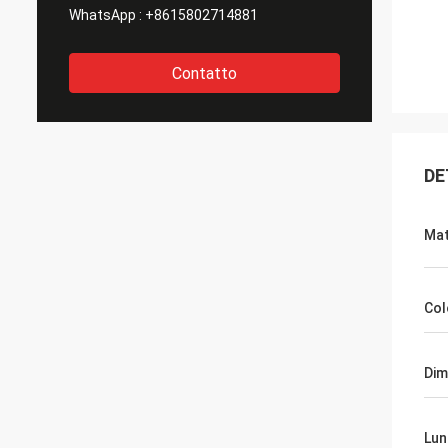
WhatsApp :
+8615802714881
Contatto
DE
Mat
Col
Dim
Lun