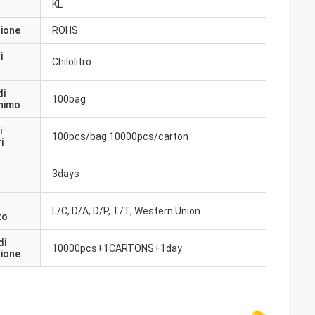
KL
zione
ROHS
i
Chilolitro
di
100bag
inimo
i
100pcs/bag 10000pcs/carton
i
3days
a
L/C, D/A, D/P, T/T, Western Union
to
di
10000pcs+1CARTONS+1day
zione