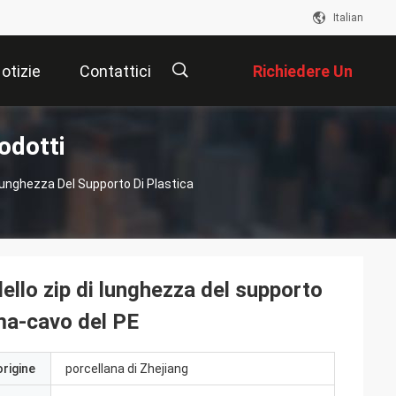
Italian
otizie
Contattici
Richiedere Un
odotti
Preventivo
描
Lunghezza Del Supporto Di Plastica
述
ello zip di lunghezza del supporto
ma-cavo del PE
origine
porcellana di Zhejiang