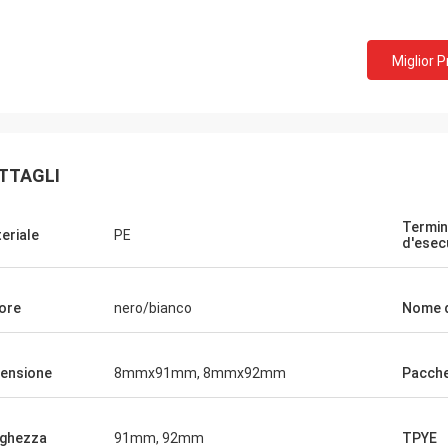
Miglior 
TTAGLI
Termi
eriale
PE
d'esec
ore
nero/bianco
Nome d
ensione
8mmx91mm, 8mmx92mm
Pacch
ghezza
91mm, 92mm
TPYE