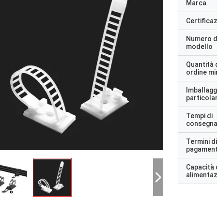
Marca
Certifica
Numero d
modello
Quantità 
ordine m
Imballagg
particolar
Tempi di
consegn
Termini di
pagamen
Capacità 
alimenta