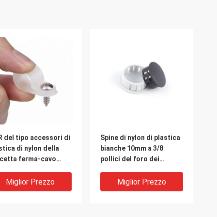
R del tipo accessori di
Spine di nylon di plastica
stica di nylon della
bianche 10mm a 3/8
cetta ferma-cavo
pollici del foro dei
itano il montaggio
cappucci di foro SKT30
le clip del fermo del
Miglior Prezzo
Miglior Prezzo
vo