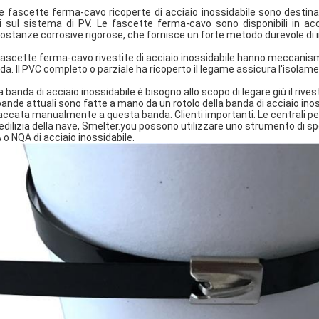
Le fascette ferma-cavo ricoperte di acciaio inossidabile sono destinat
i sul sistema di PV. Le fascette ferma-cavo sono disponibili in acc
costanze corrosive rigorose, che fornisce un forte metodo durevole di
fascette ferma-cavo rivestite di acciaio inossidabile hanno meccanis
ida. Il PVC completo o parziale ha ricoperto il legame assicura l'isolame
La banda di acciaio inossidabile è bisogno allo scopo di legare giù il rive
bande attuali sono fatte a mano da un rotolo della banda di acciaio inoss
accata manualmente a questa banda. Clienti importanti: Le centrali petrol
 edilizia della nave, Smelter.you possono utilizzare uno strumento di s
 o NQA di acciaio inossidabile.