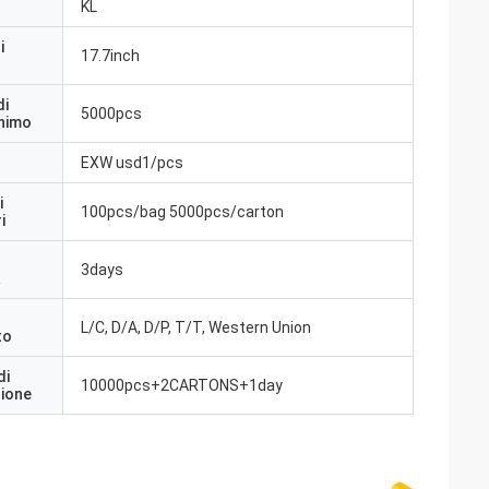
KL
i
17.7inch
di
5000pcs
inimo
EXW usd1/pcs
i
100pcs/bag 5000pcs/carton
i
3days
a
L/C, D/A, D/P, T/T, Western Union
to
di
10000pcs+2CARTONS+1day
zione