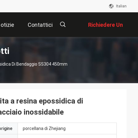
Italian
otizie
Contattici
Richiedere Un
tti
Preventivo
描
ossidica Di Bendaggio SS304 450mm
述
ita a resina epossidica di
ciaio inossidabile
origine
porcellana di Zhejiang