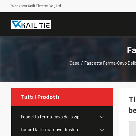
Wenzhou Kaili Electric Co., Ltd.
Fa
Casa
/
Fascetta Ferma-Cavo Dello
Tutti I Prodotti
Ti
be
Fascetta ferma-cavo dello zip
fascetta ferma-cavo di nylon