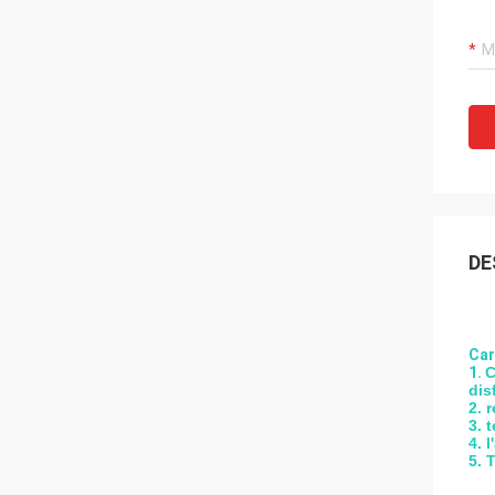
DE
Car
1.
C
dis
2. 
3. 
4. 
5. 