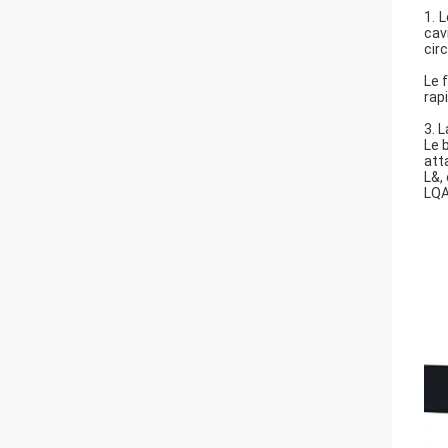
1. 
cav
cir
Le 
rap
3. 
Le 
att
L&,
LQA