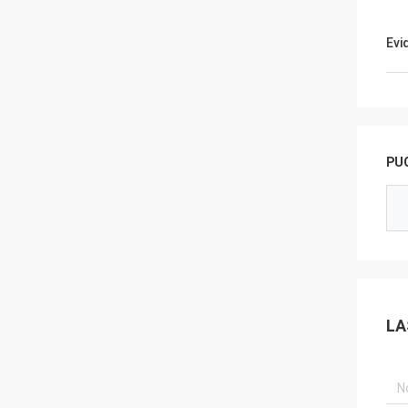
Evi
PUO
LA