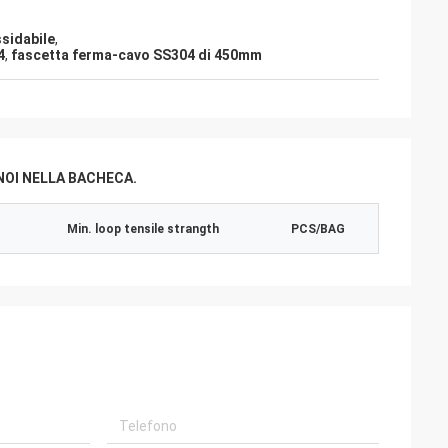
ssidabile
,
4
,
fascetta ferma-cavo SS304 di 450mm
NOI NELLA BACHECA.
Min. loop tensile strangth
PCS/BAG