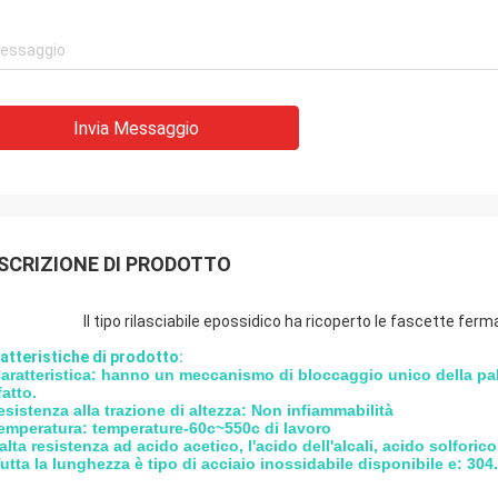
Invia Messaggio
SCRIZIONE DI PRODOTTO
Il tipo rilasciabile epossidico ha ricoperto le fascette f
atteristiche di prodotto:
aratteristica: hanno un meccanismo di bloccaggio unico della pal
fatto.
resistenza alla trazione di altezza: Non infiammabilità
temperatura: temperature-60c~550c di lavoro
l'alta resistenza ad acido acetico, l'acido dell'alcali, acido solforic
Tutta la lunghezza è tipo di acciaio inossidabile disponibile e: 304