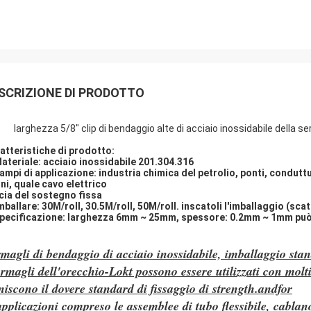
SCRIZIONE DI PRODOTTO
larghezza 5/8" clip di bendaggio alte di acciaio inossidabile della 
atteristiche di prodotto:
ateriale: acciaio inossidabile 201.304.316
campi di applicazione: industria chimica del petrolio, ponti, condutture
ni, quale cavo elettrico
cia del sostegno fissa
imballare: 30M/roll, 30.5M/roll, 50M/roll. inscatoli l'imballaggio (scat
specificazione: larghezza 6mm ~ 25mm, spessore: 0.2mm ~ 1mm può
magli di bendaggio di acciaio inossidabile, imballaggio st
ermagli dell'orecchio-Lokt possono essere utilizzati con molti
niscono il dovere standard di fissaggio di strength.andfor
applicazioni compreso le assemblee di tubo flessibile, cabla