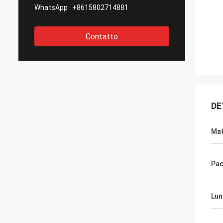
WhatsApp :
+8615802714881
Contatto
DE
Mat
Pac
Lun