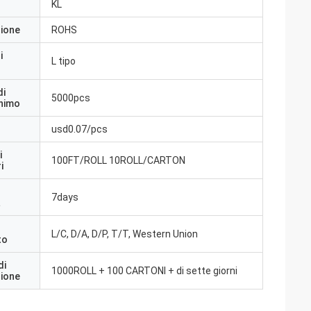
KL
zione
ROHS
i
L tipo
di
5000pcs
inimo
usd0.07/pcs
i
100FT/ROLL 10ROLL/CARTON
i
7days
a
L/C, D/A, D/P, T/T, Western Union
to
di
1000ROLL + 100 CARTONI + di sette giorni
zione