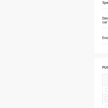
Spe
Dim
car
Evi
PUO