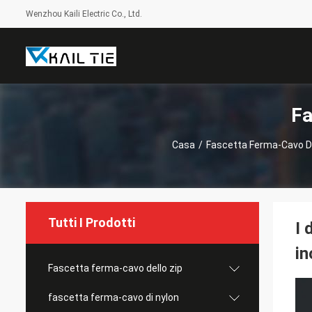
Wenzhou Kaili Electric Co., Ltd.
Fa
Casa
/
Fascetta Ferma-Cavo De
Tutti I Prodotti
I 
in
Fascetta ferma-cavo dello zip
fascetta ferma-cavo di nylon