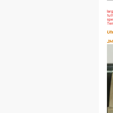
lar
tut
spe
Tem
Ut
JH