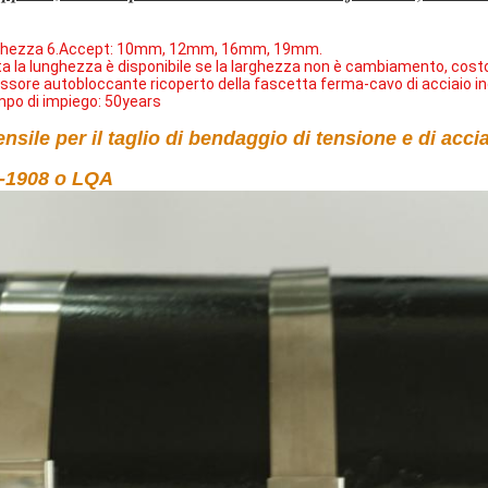
ghezza 6.Accept: 10mm, 12mm, 16mm, 19mm.
ta la lunghezza è disponibile se la larghezza non è cambiamento, cos
ssore autobloccante ricoperto della fascetta ferma-cavo di acciaio i
po di impiego: 50years
ensile per il taglio di bendaggio di tensione e di acci
-1908 o LQA