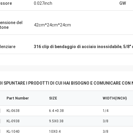
ssore
0.027inch
GW
ensione del
42cm*24cm*24cm
tone
denziare
316 clip di bendaggio di acciaio inossidabile
,
5/8" 
I SPUNTARE I PRODOTTI DI CUI HAI BISOGNO E COMUNICARE CON 
Part Number
SIZE
WIDTH(INCH)
KL-0638
6.4 ×0.38
1/4
KL-0938
9.5X0.38
3/8
KL-1040
10X0.4
3/8