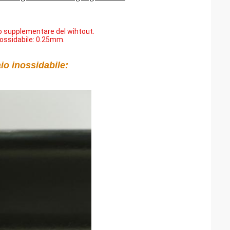
to supplementare del wihtout.
nossidabile: 0.25mm.
aio inossidabile: