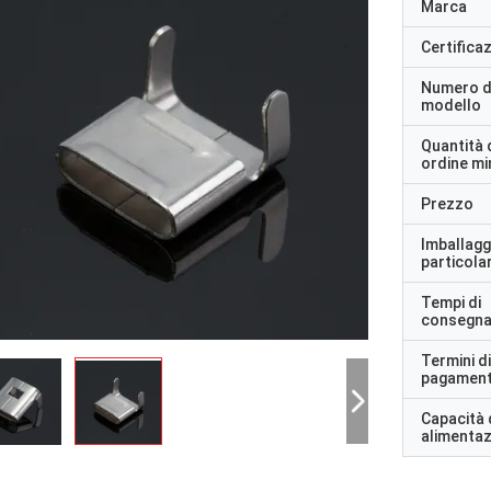
Marca
Certifica
Numero d
modello
Quantità 
ordine m
Prezzo
Imballagg
particolar
Tempi di
consegn
Termini di
pagamen
Capacità 
alimenta