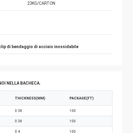
23KG/CARTON
clip di bendaggio di acciaio inossidabile
NOI NELLA BACHECA.
THICKNESS(MM)
PACKAGE(FT)
0.38
100
0.38
100
0.4
100