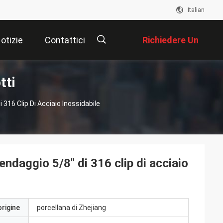
Italian
otizie
Contattici
Richiedere Un
tti
Preventivo
描
316 Clip Di Acciaio Inossidabile
述
endaggio 5/8" di 316 clip di acciaio
origine
porcellana di Zhejiang