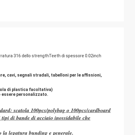
serratura 316 dello strengthTeeth di spessore 0.02inch
, cavi, segnali stradali, tabelloni per le affissioni,
ola di plastica facoltativa)
 essere personalizzato.
andard: scatola 100pcs/polybag o 100pcs/cardboard
 tipi di bande di acciaio inossidabile che
no la legatura bunding e generale.