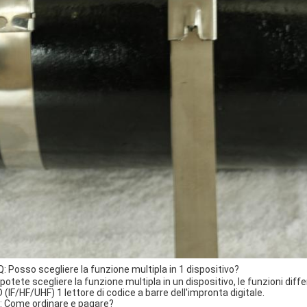
Q: Posso scegliere la funzione multipla in 1 dispositivo?
, potete scegliere la funzione multipla in un dispositivo, le funzioni dif
D (IF/HF/UHF) 1 lettore di codice a barre dell'impronta digitale.
Q: Come ordinare e pagare?