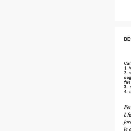
DE
Car
1.
M
2. 
seg
fas
3. 
4. 
Fer
I f
for
le 