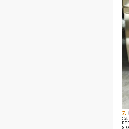
7. 
: Sì
RFI
8. 