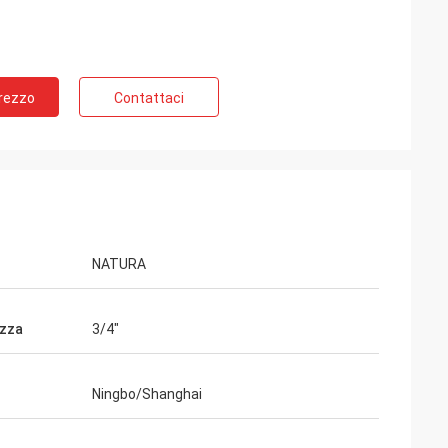
Prezzo
Contattaci
NATURA
zza
3/4"
Ningbo/Shanghai