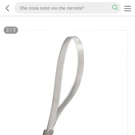
2
/
3