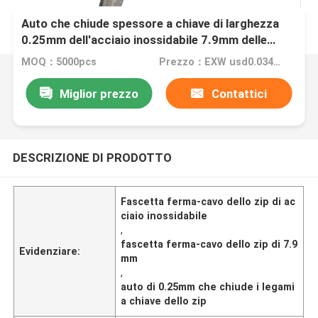
Auto che chiude spessore a chiave di larghezza
0.25mm dell'acciaio inossidabile 7.9mm delle
fascette ferma-cavo 316 dello zip
MOQ：5000pcs
Prezzo：EXW usd0.034/pcs
Miglior prezzo
Contattici
DESCRIZIONE DI PRODOTTO
Fascetta ferma-cavo dello zip di ac
ciaio inossidabile
,
fascetta ferma-cavo dello zip di 7.9
Evidenziare:
mm
,
auto di 0.25mm che chiude i legami
a chiave dello zip