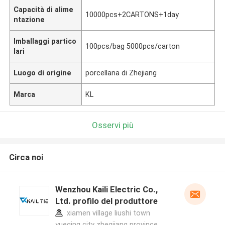
Capacità di alime
10000pcs+2CARTONS+1day
ntazione
Imballaggi partico
100pcs/bag 5000pcs/carton
lari
Luogo di origine
porcellana di Zhejiang
Marca
KL
Osservi più
Circa noi
Wenzhou Kaili Electric Co.,
Ltd. profilo del produttore
xiamen village liushi town
yueqing city zhegjiang province