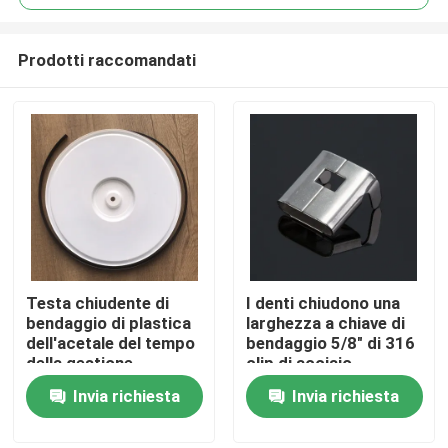
Prodotti raccomandati
Testa chiudente di
I denti chiudono una
Casa
bendaggio di plastica
larghezza a chiave di
dell'acetale del tempo
bendaggio 5/8" di 316
della gestione
clip di acciaio
Chi siamo
resistente della
inossidabile spessore
Invia richiesta
Invia richiesta
fascetta ferma-cavo
a 0,02 pollici
Contatti