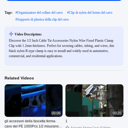
Tags:
#
Organizzatore del collare del cavo
#
Clip di nylon del fermo del cavo
#
Supporto di plastica della clip del cavo
Video Description:
Discover the 1/2 Inch Cable Tie Accessories Nylon Wire Fixed Plastic Clamp
Clip with 1.2mm thickness. Perfect for securing cables, tubing, and wires, this
black nylon R-type clamp is easy to install and widely used in automotive,
commercial, and residential applications.
Related Videos
00:06
00:20
gli accessori della fascetta ferma-
1
cavo del PE 1000Pcs 1/2 misurano il
Fascetta Ferma-Cavo Di Nylon