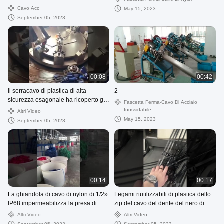
tipo in pollici di plastica morsetto
Cavo Acc
May 15, 2023
della R della clip
September 05, 2023
00:08
00:42
Il serracavo di plastica di alta
2
sicurezza esagonale ha ricoperto gli
Fascetta Ferma-Cavo Di Acciaio
ss cabla il centro 1.8mm X300mm
Inossidabile
Altri Video
May 15, 2023
September 05, 2023
00:14
00:17
La ghiandola di cavo di nylon di 1/2»
Legami riutilizzabili di plastica dello
IP68 impermeabilizza la presa di
zip del cavo del dente del nero di
nylon del cavo di gommino di
nylon inverso UV della fascetta
Altri Video
Altri Video
protezione del NPT
ferma-cavo