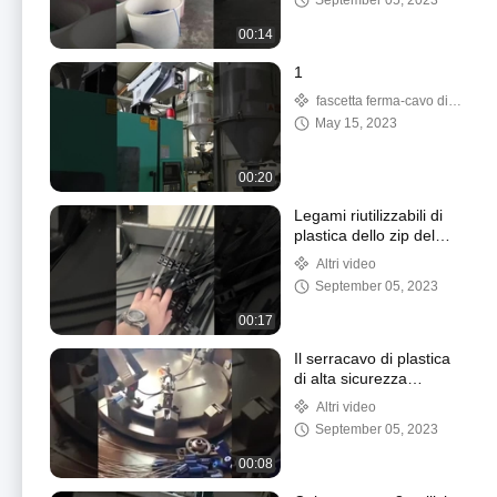
September 05, 2023
di gommino di
protezione del NPT
00:14
1
fascetta ferma-cavo di
nylon
May 15, 2023
00:20
Legami riutilizzabili di
plastica dello zip del
cavo del dente del nero
Altri video
di nylon inverso UV
September 05, 2023
della fascetta ferma-
cavo
00:17
Il serracavo di plastica
di alta sicurezza
esagonale ha ricoperto
Altri video
gli ss cabla il centro
September 05, 2023
1.8mm X300mm
00:08