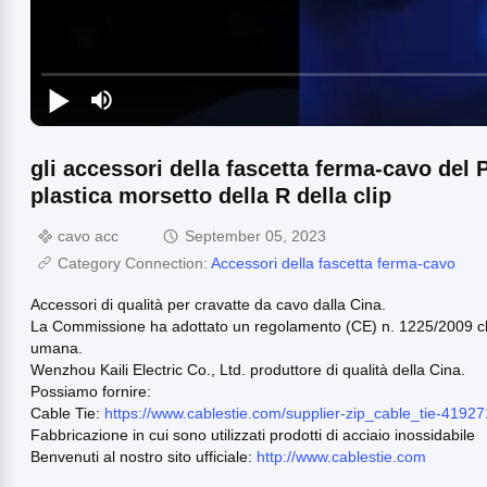
gli accessori della fascetta ferma-cavo del P
plastica morsetto della R della clip
cavo acc
September 05, 2023
Category Connection:
Accessori della fascetta ferma-cavo
Accessori di qualità per cravatte da cavo dalla Cina.
La Commissione ha adottato un regolamento (CE) n. 1225/2009 che st
umana.
Wenzhou Kaili Electric Co., Ltd. produttore di qualità della Cina.
Possiamo fornire:
Cable Tie:
https://www.cablestie.com/supplier-zip_cable_tie-41927
Fabbricazione in cui sono utilizzati prodotti di acciaio inossidabile
Benvenuti al nostro sito ufficiale:
http://www.cablestie.com