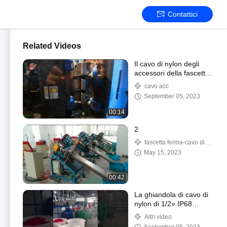
Contattici
Related Videos
Il cavo di nylon degli
accessori della fascetta
ferma-cavo di pollice di
cavo acc
1/2 ha riparato la clip di
September 05, 2023
plastica 1.2mm
Thincness del morsetto
00:14
2
fascetta ferma-cavo di
acciaio inossidabile
May 15, 2023
00:42
La ghiandola di cavo di
nylon di 1/2» IP68
impermeabilizza la
Altri video
presa di nylon del cavo