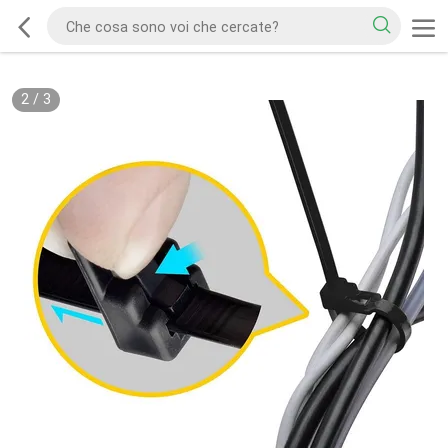
2
/
3