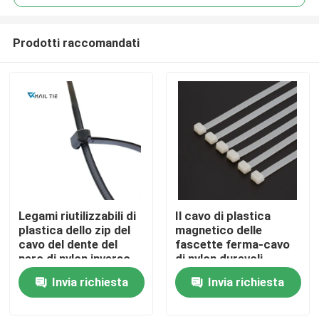
Prodotti raccomandati
Legami riutilizzabili di
Il cavo di plastica
Casa
plastica dello zip del
magnetico delle
cavo del dente del
fascette ferma-cavo
nero di nylon inverso
di nylon durevoli
Chi siamo
UV della fascetta
attacca 94V-2
Invia richiesta
Invia richiesta
ferma-cavo
resistente al fuoco
Contatti