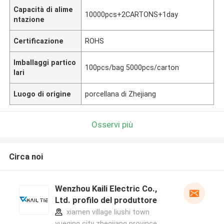
Capacità di alime
10000pcs+2CARTONS+1day
ntazione
Certificazione
ROHS
Imballaggi partico
100pcs/bag 5000pcs/carton
lari
Luogo di origine
porcellana di Zhejiang
Osservi più
Circa noi
Wenzhou Kaili Electric Co.,
Ltd. profilo del produttore
xiamen village liushi town
yueqing city zhegjiang province