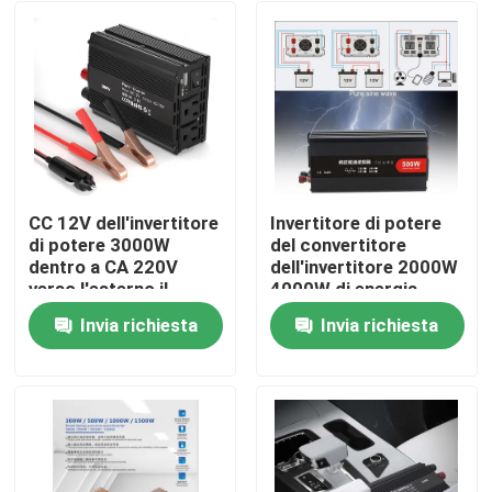
CC 12V dell'invertitore
Invertitore di potere
di potere 3000W
del convertitore
dentro a CA 220V
dell'invertitore 2000W
verso l'esterno il
4000W di energia
convertitore
solare per
Invia richiesta
Invia richiesta
modificato della
l'automobile con
Casa
sinusoide
telecomando
Chi siamo
Contatti