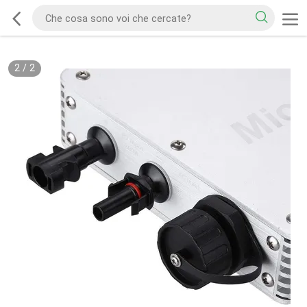
2
/
2