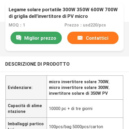
Legame solare portatile 300W 350W 600W 700W
di griglia dell'invertitore di PV micro
MOQ：1
Prezzo：usd220/pcs
Miglior prezzo
Contattici
DESCRIZIONE DI PRODOTTO
micro invertitore solare 700W
,
Evidenziare:
micro invertitore solare 300W
,
invertitore solare di 350W PV
Capacità di alime
10000 pc + di tre giorni
ntazione
Imballaggi partico
100pcs/bag 5000pcs/carton