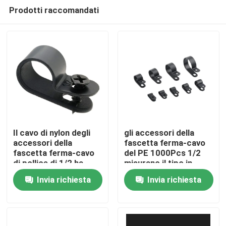
Prodotti raccomandati
Il cavo di nylon degli
gli accessori della
accessori della
fascetta ferma-cavo
fascetta ferma-cavo
del PE 1000Pcs 1/2
Casa
di pollice di 1/2 ha
misurano il tipo in
riparato la clip di
pollici di plastica
Invia richiesta
Invia richiesta
plastica 1.2mm
morsetto della R della
Prodotti
Thincness del
clip
morsetto
Video