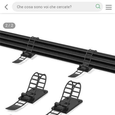
2
/
2