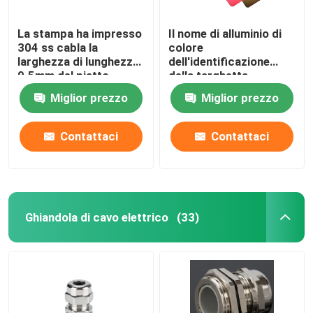
La stampa ha impresso
Il nome di alluminio di
304 ss cabla la
colore
larghezza di lunghezza
dell'identificazione
9.5mm del piatto
della targhetta
89mm dell'etichetta
dell'OEM 73*38*0.5mm
Miglior prezzo
Miglior prezzo
etichetta per
attrezzatura
Contattaci
Contattaci
Ghiandola di cavo elettrico
(33)