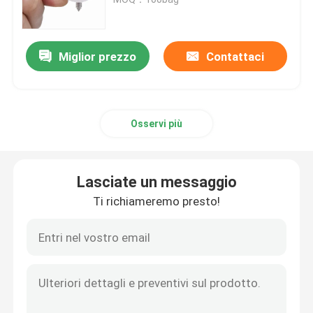
del cavo
Accessori della fascetta ferma-cavo
Miglior prezzo
Contattaci
Piatto dell'indicatore del cavo
Osservi più
Ghiandola di cavo elettrico
Collarino per cavi solare
Lasciate un messaggio
Ti richiameremo presto!
micro invertitore solare
Connettori del pannello solare
Guarnizione di plastica di sicurezza