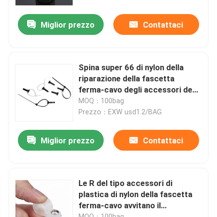
Miglior prezzo
Contattaci
Chi siamo
Fatory Tour
Spina super 66 di nylon della
riparazione della fascetta
Controllo di qualità
ferma-cavo degli accessori degli
innesti a vite neri della muratura
MOQ：100bag
Prezzo：EXW usd1.2/BAG
Contattaci
Miglior prezzo
Contattaci
Richiedere un preventivo
Fascetta ferma-cavo dello zip
Le R del tipo accessori di
plastica di nylon della fascetta
ferma-cavo avvitano il
fascetta ferma-cavo di nylon
montaggio delle clip del fermo
MOQ：100bag