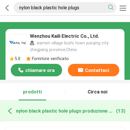
Wenzhou Kaili Electric Co., Ltd.
xiamen village liushi town yueqing city
zhegjiang province,China
5.0
Fornitore verificato
chiamare ora
Contattaci
prodotti
Circa noi
nylon black plastic hole plugs produzione online
(13)