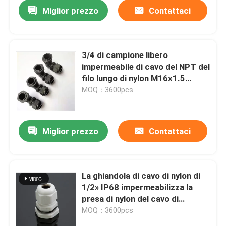
Miglior prezzo
Contattaci
3/4 di campione libero
impermeabile di cavo del NPT del
filo lungo di nylon M16x1.5
PG13.5 della ghiandola
MOQ：3600pcs
Miglior prezzo
Contattaci
Casa
La ghiandola di cavo di nylon di
1/2» IP68 impermeabilizza la
Prodotti
presa di nylon del cavo di
gommino di protezione del NPT
MOQ：3600pcs
Video