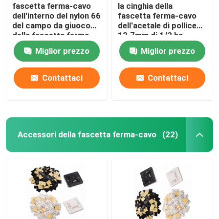
fascetta ferma-cavo
la cinghia della
dell'interno del nylon 66
fascetta ferma-cavo
del campo da giuoco
dell'acetale di pollice
della fascetta ferma-
12.7mm di 1/2 ha
cavo di nylon variopinta
indurito il tempo
Miglior prezzo
Miglior prezzo
di 10x400mm
resistente
Contattaci
Contattaci
Accessori della fascetta ferma-cavo
(22)