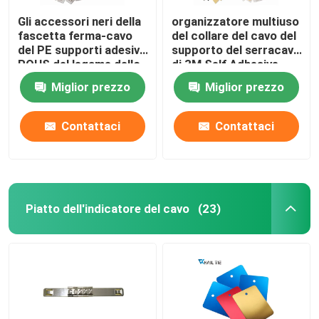
Gli accessori neri della
organizzatore multiuso
fascetta ferma-cavo
del collare del cavo del
del PE supporti adesivi
supporto del serracavo
ROHS del legame dello
di 3M Self Adhesive
zip di 28mm x di 28
Nylon
Miglior prezzo
Miglior prezzo
hanno approvato
Contattaci
Contattaci
Piatto dell'indicatore del cavo
(23)