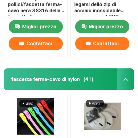
pollici/fascetta ferma-
legami dello zip di
cavo nera SS316 della
acciaio inossidabile
fascetta ferma-cavo
esauriscono il PVC
4.6*300mm di acciaio
dell'intestazione del
Miglior prezzo
Miglior prezzo
inossidabile
tubo hanno ricoperto le
fascette ferma-cavo
degli ss
Contattaci
Contattaci
fascetta ferma-cavo di nylon
(41)