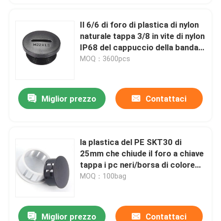
Il 6/6 di foro di plastica di nylon
naturale tappa 3/8 in vite di nylon
IP68 del cappuccio della banda
del morsetto
MOQ：3600pcs
Miglior prezzo
Contattaci
la plastica del PE SKT30 di
25mm che chiude il foro a chiave
tappa i pc neri/borsa di colore
200
MOQ：100bag
Miglior prezzo
Contattaci